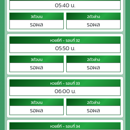
05:40 น.
3ตัวบน
2ตัวล่าง
รอผล
รอผล
หวยยี่กี - รอบที่ 32
05:50 น.
3ตัวบน
2ตัวล่าง
รอผล
รอผล
หวยยี่กี - รอบที่ 33
06:00 น.
3ตัวบน
2ตัวล่าง
รอผล
รอผล
หวยยี่กี - รอบที่ 34