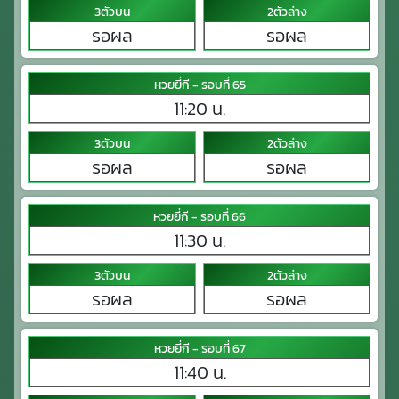
3ตัวบน
2ตัวล่าง
รอผล
รอผล
หวยยี่กี - รอบที่ 65
11:20 น.
3ตัวบน
2ตัวล่าง
รอผล
รอผล
หวยยี่กี - รอบที่ 66
11:30 น.
3ตัวบน
2ตัวล่าง
รอผล
รอผล
หวยยี่กี - รอบที่ 67
11:40 น.