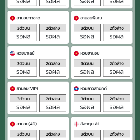
รอผล
รอผล
รอผล
รอผล
ฮานอยกาชาด
ฮานอยพิเศษ
3ตัวบน
2ตัวล่าง
3ตัวบน
2ตัวล่าง
รอผล
รอผล
รอผล
รอผล
หวยมาเลย์
หวยฮานอย
3ตัวบน
2ตัวล่าง
3ตัวบน
2ตัวล่าง
รอผล
รอผล
รอผล
รอผล
ฮานอย(VIP)
หวยลาวสามัคคี
3ตัวบน
2ตัวล่าง
3ตัวบน
2ตัวล่าง
รอผล
รอผล
รอผล
รอผล
ฮานอย(4D)
อังกฤษ Ai
3ตัวบน
2ตัวล่าง
3ตัวบน
2ตัวล่าง