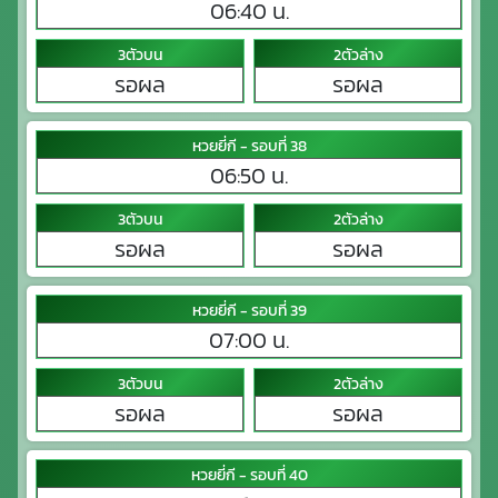
06:40 น.
3ตัวบน
2ตัวล่าง
รอผล
รอผล
หวยยี่กี - รอบที่ 38
06:50 น.
3ตัวบน
2ตัวล่าง
รอผล
รอผล
หวยยี่กี - รอบที่ 39
07:00 น.
3ตัวบน
2ตัวล่าง
รอผล
รอผล
หวยยี่กี - รอบที่ 40