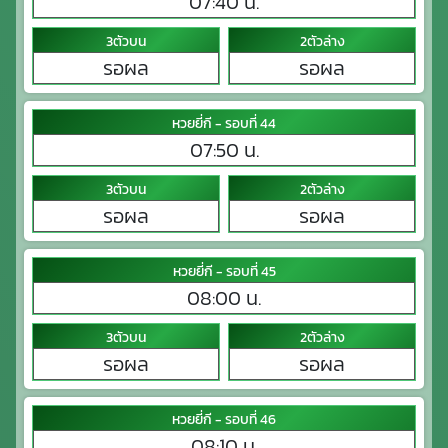
07:40 น.
3ตัวบน
2ตัวล่าง
รอผล
รอผล
หวยยี่กี - รอบที่ 44
07:50 น.
3ตัวบน
2ตัวล่าง
รอผล
รอผล
หวยยี่กี - รอบที่ 45
08:00 น.
3ตัวบน
2ตัวล่าง
รอผล
รอผล
หวยยี่กี - รอบที่ 46
08:10 น.