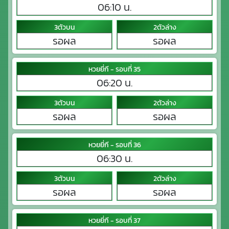
06:10 น.
3ตัวบน
2ตัวล่าง
รอผล
รอผล
หวยยี่กี - รอบที่ 35
06:20 น.
3ตัวบน
2ตัวล่าง
รอผล
รอผล
หวยยี่กี - รอบที่ 36
06:30 น.
3ตัวบน
2ตัวล่าง
รอผล
รอผล
หวยยี่กี - รอบที่ 37