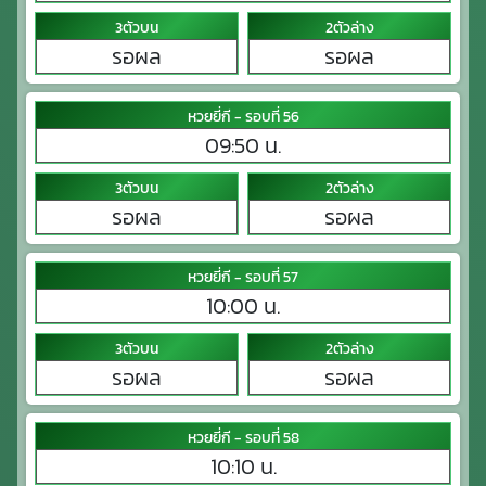
3ตัวบน
2ตัวล่าง
รอผล
รอผล
หวยยี่กี - รอบที่ 56
09:50 น.
3ตัวบน
2ตัวล่าง
รอผล
รอผล
หวยยี่กี - รอบที่ 57
10:00 น.
3ตัวบน
2ตัวล่าง
รอผล
รอผล
หวยยี่กี - รอบที่ 58
10:10 น.