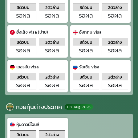
3ตัวบน
2ตัวล่าง
3ตัวบน
2ตัวล่าง
รอผล
รอผล
รอผล
รอผล
ฮั่งเส็ง visa (บ่าย)
อังกฤษ visa
3ตัวบน
2ตัวล่าง
3ตัวบน
2ตัวล่าง
รอผล
รอผล
รอผล
รอผล
เยอรมัน visa
รัสเซีย visa
3ตัวบน
2ตัวล่าง
3ตัวบน
2ตัวล่าง
รอผล
รอผล
รอผล
รอผล
หวยหุ้นต่างประเทศ
08-Aug-2026
หุ้นดาวน์โจนส์
3ตัวบน
2ตัวล่าง