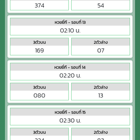
374
54
หวยยี่กี - รอบที่ 13
02:10 น.
3ตัวบน
2ตัวล่าง
169
07
หวยยี่กี - รอบที่ 14
02:20 น.
3ตัวบน
2ตัวล่าง
080
13
หวยยี่กี - รอบที่ 15
02:30 น.
3ตัวบน
2ตัวล่าง