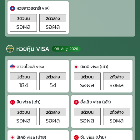
หวยลาวสตาร์(VIP)
3ตัวบน
2ตัวล่าง
รอผล
รอผล
หวยหุ้น VISA
08-Aug-2026
ดาวน์โจนส์ visa
นิเคอิ visa (เช้า)
3ตัวบน
2ตัวล่าง
3ตัวบน
2ตัวล่าง
184
54
รอผล
รอผล
จีน visa (เช้า)
ฮั่งเส็ง visa (เช้า)
3ตัวบน
2ตัวล่าง
3ตัวบน
2ตัวล่าง
รอผล
รอผล
รอผล
รอผล
นิเคอิ visa (บ่าย)
จีน visa (บ่าย)