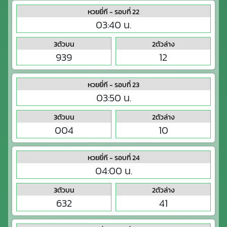
หวยยี่กี - รอบที่ 22
03:40 น.
3ตัวบน
2ตัวล่าง
939
12
หวยยี่กี - รอบที่ 23
03:50 น.
3ตัวบน
2ตัวล่าง
004
10
หวยยี่กี - รอบที่ 24
04:00 น.
3ตัวบน
2ตัวล่าง
632
41