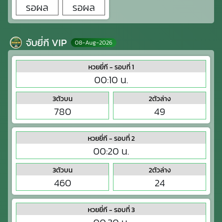
รอผล
รอผล
จับยี่กี VIP
08-Aug-2026
หวยยี่กี - รอบที่ 1
00:10 น.
3ตัวบน
2ตัวล่าง
780
49
หวยยี่กี - รอบที่ 2
00:20 น.
3ตัวบน
2ตัวล่าง
460
24
หวยยี่กี - รอบที่ 3